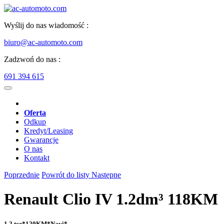
Wyślij do nas wiadomość :
biuro@ac-automoto.com
Zadzwoń do nas :
691 394 615
Oferta
Odkup
Kredyt/Leasing
Gwarancje
O nas
Kontakt
Poprzednie
Powrót do listy
Następne
Renault Clio IV 1.2dm³ 118KM
1,2 tce*120KM*Navi*