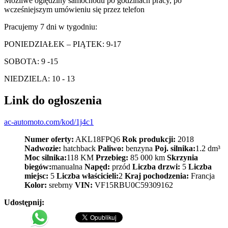
Możliwe oględziny samochodu po godzinach pracy, po
wcześniejszym umówieniu się przez telefon
Pracujemy 7 dni w tygodniu:
PONIEDZIAŁEK – PIĄTEK: 9-17
SOBOTA: 9 -15
NIEDZIELA: 10 - 13
Link do ogłoszenia
ac-automoto.com/kod/1j4c1
Numer oferty:
AKL18FPQ6
Rok produkcji:
2018
Nadwozie:
hatchback
Paliwo:
benzyna
Poj. silnika:
1.2 dm³
Moc silnika:
118 KM
Przebieg:
85 000 km
Skrzynia
biegów:
manualna
Napęd:
przód
Liczba drzwi:
5
Liczba
miejsc:
5
Liczba właścicieli:
2
Kraj pochodzenia:
Francja
Kolor:
srebrny
VIN:
VF15RBU0C59309162
Udostępnij: