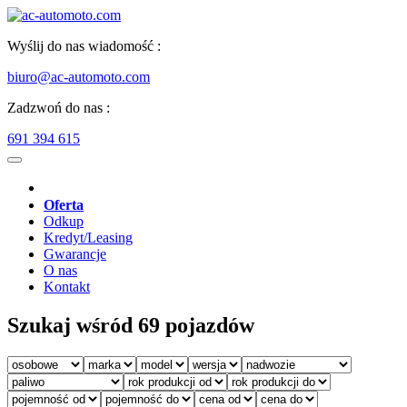
Wyślij do nas wiadomość :
biuro@ac-automoto.com
Zadzwoń do nas :
691 394 615
Oferta
Odkup
Kredyt/Leasing
Gwarancje
O nas
Kontakt
Szukaj wśród 69 pojazdów