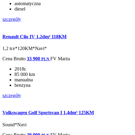
automatyczna
diesel
szczegóły
Renault Clio IV 1.2dm³ 118KM
1,2 tce*120KM*Navi*
Cena
Brutto
33 900
FV Marża
PLN
2018r.
85 000 km
manualna
benzyna
szczegóły
Volkswagen Golf Sportsvan I 1.4dm³ 125KM
Sound*Navi
Cena
Brutto
39 900
FV Marża