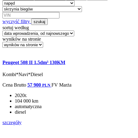
wyczyść filtry
szukaj
sortuj według
wyników na stronie
Peugeot 508 II 1.5dm³ 130KM
Kombi*Navi*Diesel
Cena
Brutto
57 900
FV Marża
PLN
2020r.
104 000 km
automatyczna
diesel
szczegóły