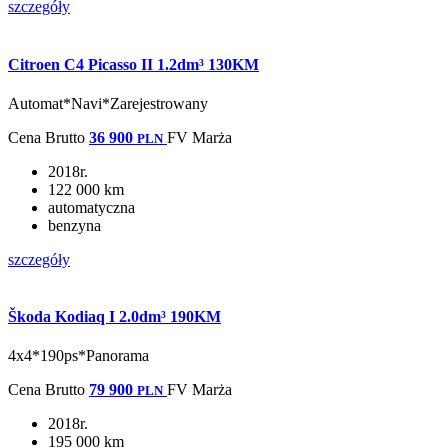
szczegóły
Citroen C4 Picasso II 1.2dm³ 130KM
Automat*Navi*Zarejestrowany
Cena
Brutto
36 900
FV Marża
PLN
2018r.
122 000 km
automatyczna
benzyna
szczegóły
Škoda Kodiaq I 2.0dm³ 190KM
4x4*190ps*Panorama
Cena
Brutto
79 900
FV Marża
PLN
2018r.
195 000 km