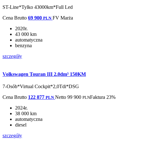
ST-Line*Tylko 43000km*Full Led
Cena
Brutto
69 900
FV Marża
PLN
2020r.
43 000 km
automatyczna
benzyna
szczegóły
Volkswagen Touran III 2.0dm³ 150KM
7-Osób*Virtual Cockpit*2,0Tdi*DSG
Cena
Brutto
122 877
Netto
99 900
Faktura 23%
PLN
PLN
2024r.
38 000 km
automatyczna
diesel
szczegóły