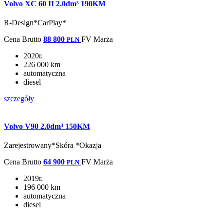
Volvo XC 60 II 2.0dm³ 190KM
R-Design*CarPlay*
Cena
Brutto
88 800
FV Marża
PLN
2020r.
226 000 km
automatyczna
diesel
szczegóły
Volvo V90 2.0dm³ 150KM
Zarejestrowany*Skóra *Okazja
Cena
Brutto
64 900
FV Marża
PLN
2019r.
196 000 km
automatyczna
diesel