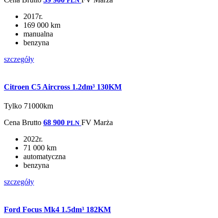
PLN
2017r.
169 000 km
manualna
benzyna
szczegóły
Citroen C5 Aircross 1.2dm³ 130KM
Tylko 71000km
Cena
Brutto
68 900
FV Marża
PLN
2022r.
71 000 km
automatyczna
benzyna
szczegóły
Ford Focus Mk4 1.5dm³ 182KM