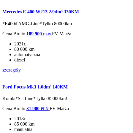
Mercedes E 400 W213 2.9dm³ 330KM
*E400d AMG-Line*Tylko 80000km
Cena
Brutto
189 900
FV Marża
PLN
2021r.
80 000 km
automatyczna
diesel
szczegóły
Ford Focus Mk3 1.0dm³ 140KM
Kombi*ST-Line*Tylko 85000km!
Cena
Brutto
31 900
FV Marża
PLN
2018r.
85 000 km
manualna