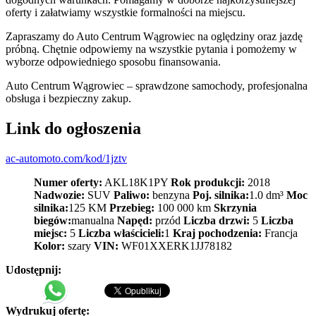
oferty i załatwiamy wszystkie formalności na miejscu.
Zapraszamy do Auto Centrum Wągrowiec na oględziny oraz jazdę
próbną. Chętnie odpowiemy na wszystkie pytania i pomożemy w
wyborze odpowiedniego sposobu finansowania.
Auto Centrum Wągrowiec – sprawdzone samochody, profesjonalna
obsługa i bezpieczny zakup.
Link do ogłoszenia
ac-automoto.com/kod/1jztv
Numer oferty:
AKL18K1PY
Rok produkcji:
2018
Nadwozie:
SUV
Paliwo:
benzyna
Poj. silnika:
1.0 dm³
Moc
silnika:
125 KM
Przebieg:
100 000 km
Skrzynia
biegów:
manualna
Napęd:
przód
Liczba drzwi:
5
Liczba
miejsc:
5
Liczba właścicieli:
1
Kraj pochodzenia:
Francja
Kolor:
szary
VIN:
WF01XXERK1JJ78182
Udostępnij:
Wydrukuj ofertę: