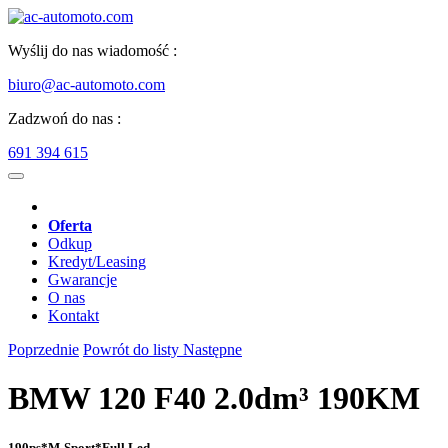
Wyślij do nas wiadomość :
biuro@ac-automoto.com
Zadzwoń do nas :
691 394 615
Oferta
Odkup
Kredyt/Leasing
Gwarancje
O nas
Kontakt
Poprzednie
Powrót do listy
Następne
BMW 120 F40 2.0dm³ 190KM
190ps*M-Sport*Full Led